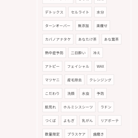
デトックス
セルライト
水分
ターンオーバー
無添加
楽痩せ
カバノアナタケ
あなたけ茶
あな茸茶
熱中症予防
二日酔い
冷え
アトピー
フェイシャル
WAX
マツヤニ
産毛除去
クレンジング
こだわり
洗顔
水虫
予防
肌荒れ
ホルミシスシーツ
ラドン
つくば
よもぎ
乳がん
リアボーテ
数量限定
プラスケア
歯磨き