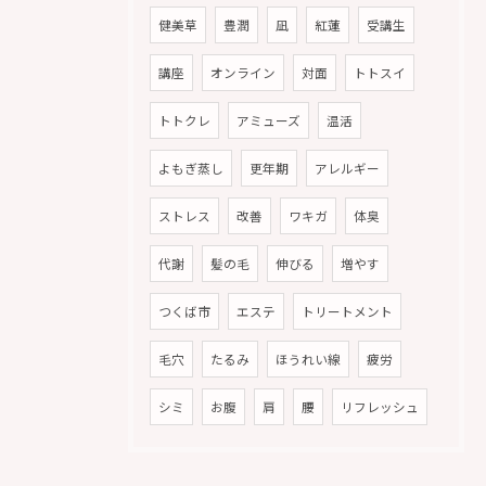
健美草
豊潤
凪
紅蓮
受講生
講座
オンライン
対面
トトスイ
トトクレ
アミューズ
温活
よもぎ蒸し
更年期
アレルギー
ストレス
改善
ワキガ
体臭
代謝
髪の毛
伸びる
増やす
つくば市
エステ
トリートメント
毛穴
たるみ
ほうれい線
疲労
シミ
お腹
肩
腰
リフレッシュ