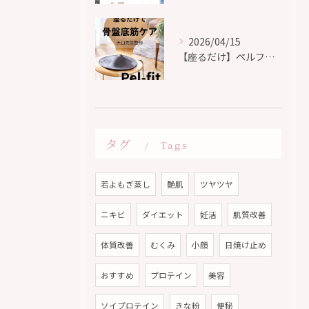
2026/04/15
【座るだけ】ペルフィット
タグ
Tags
若よもぎ蒸し
艶肌
ツヤツヤ
ニキビ
ダイエット
妊活
肌質改善
体質改善
むくみ
小顔
日焼け止め
おすすめ
プロテイン
美容
ソイプロテイン
きな粉
便秘