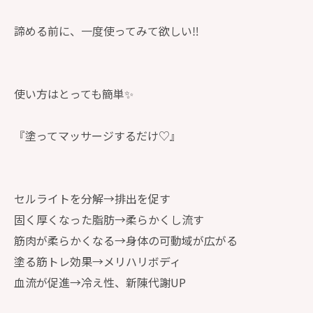
諦める前に、一度使ってみて欲しい‼️
使い方はとっても簡単✨
『塗ってマッサージするだけ♡』
セルライトを分解→排出を促す
固く厚くなった脂肪→柔らかくし流す
筋肉が柔らかくなる→身体の可動域が広がる
塗る筋トレ効果→メリハリボディ
血流が促進→冷え性、新陳代謝UP