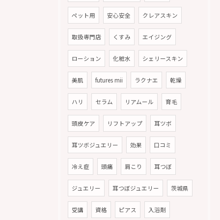
ペット用
安心安全
クレアスキン
取扱専門店
くすみ
エイジング
ローション
化粧水
シェリースキン
美肌
futures mii
ラクナエ
乾燥
ハリ
セラム
リアムール
育毛
頭皮ケア
リフトアップ
耳ツボ
耳ツボジュエリー
効果
口コミ
冷え症
頭痛
肩こり
耳つぼ
ジュエリー
耳つぼジュエリー
茨城県
受講
資格
ピアス
入浴剤