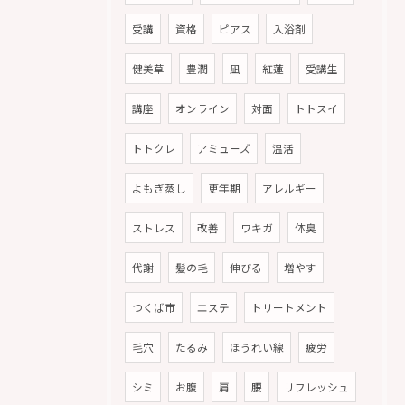
受講
資格
ピアス
入浴剤
健美草
豊潤
凪
紅蓮
受講生
講座
オンライン
対面
トトスイ
トトクレ
アミューズ
温活
よもぎ蒸し
更年期
アレルギー
ストレス
改善
ワキガ
体臭
代謝
髪の毛
伸びる
増やす
つくば市
エステ
トリートメント
毛穴
たるみ
ほうれい線
疲労
シミ
お腹
肩
腰
リフレッシュ