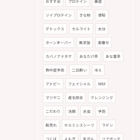
おすすめ
プロテイン
美容
ソイプロテイン
きな粉
便秘
デトックス
セルライト
水分
ターンオーバー
無添加
楽痩せ
カバノアナタケ
あなたけ茶
あな茸茶
熱中症予防
二日酔い
冷え
アトピー
フェイシャル
WAX
マツヤニ
産毛除去
クレンジング
こだわり
洗顔
水虫
予防
肌荒れ
ホルミシスシーツ
ラドン
つくば
よもぎ
乳がん
リアボーテ