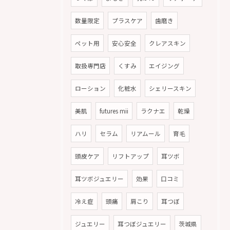
数量限定
プラスケア
歯磨き
ペット用
安心安全
クレアスキン
取扱専門店
くすみ
エイジング
ローション
化粧水
シェリースキン
美肌
futures mii
ラクナエ
乾燥
ハリ
セラム
リアムール
育毛
頭皮ケア
リフトアップ
耳ツボ
耳ツボジュエリー
効果
口コミ
冷え症
頭痛
肩こり
耳つぼ
ジュエリー
耳つぼジュエリー
茨城県