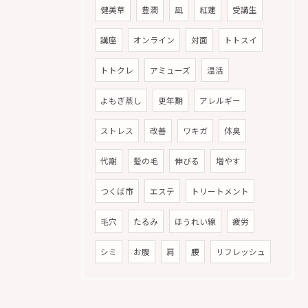
健美草
豊潤
凪
紅蓮
受講生
講座
オンライン
対面
トトスイ
トトクレ
アミューズ
温活
よもぎ蒸し
更年期
アレルギー
ストレス
改善
ワキガ
体臭
代謝
髪の毛
伸びる
増やす
つくば市
エステ
トリートメント
毛穴
たるみ
ほうれい線
疲労
シミ
お腹
肩
腰
リフレッシュ