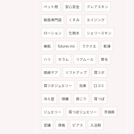
ペット用
安心安全
クレアスキン
取扱専門店
くすみ
エイジング
ローション
化粧水
シェリースキン
美肌
futures mii
ラクナエ
乾燥
ハリ
セラム
リアムール
育毛
頭皮ケア
リフトアップ
耳ツボ
耳ツボジュエリー
効果
口コミ
冷え症
頭痛
肩こり
耳つぼ
ジュエリー
耳つぼジュエリー
茨城県
受講
資格
ピアス
入浴剤