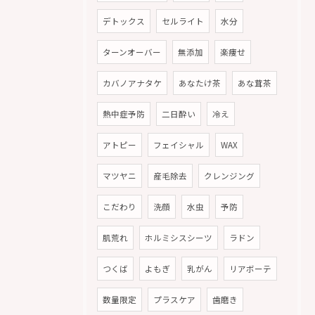
デトックス
セルライト
水分
ターンオーバー
無添加
楽痩せ
カバノアナタケ
あなたけ茶
あな茸茶
熱中症予防
二日酔い
冷え
アトピー
フェイシャル
WAX
マツヤニ
産毛除去
クレンジング
こだわり
洗顔
水虫
予防
肌荒れ
ホルミシスシーツ
ラドン
つくば
よもぎ
乳がん
リアボーテ
数量限定
プラスケア
歯磨き